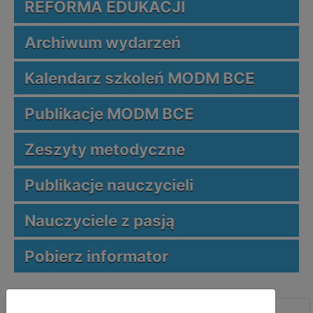
REFORMA EDUKACJI
Archiwum wydarzeń
Kalendarz szkoleń MODM BCE
Publikacje MODM BCE
Zeszyty metodyczne
Publikacje nauczycieli
Nauczyciele z pasją
Pobierz informator