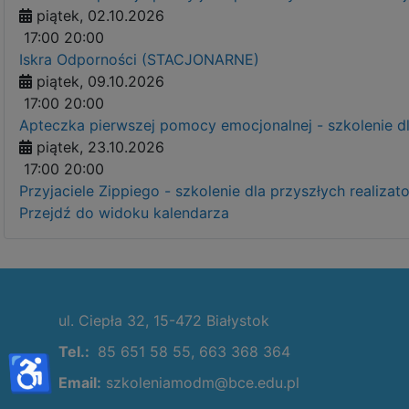
piątek, 02.10.2026
17:00
20:00
Iskra Odporności (STACJONARNE)
piątek, 09.10.2026
17:00
20:00
Apteczka pierwszej pomocy emocjonalnej - szkolenie 
piątek, 23.10.2026
17:00
20:00
Przyjaciele Zippiego - szkolenie dla przyszłych real
Przejdź do widoku kalendarza
ul. Ciepła 32, 15-472 Białystok
Tel.:
85 651 58 55, 663 368 364
♿
Email:
szkoleniamodm@bce.edu.pl