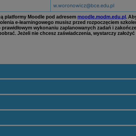
w.woronowicz@bce.edu.pl