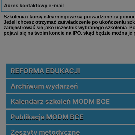
Adres kontaktowy e-mail
REFORMA EDUKACJI
Archiwum wydarzeń
Kalendarz szkoleń MODM BCE
Publikacje MODM BCE
Zeszyty metodyczne