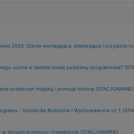
ej 2026. Szkoła wymagająca, wspierająca i przyjazna r
adomego ucznia w świetle nowej podstawy programowej? (
ienia przestrzeń miejską i promuje historię (STACJONARNE)
Programu - Szkoła dla Rodziców i Wychowawców cz 1. (S
ji w sytuacji przemocy rówieśniczej (STACJONARNE)