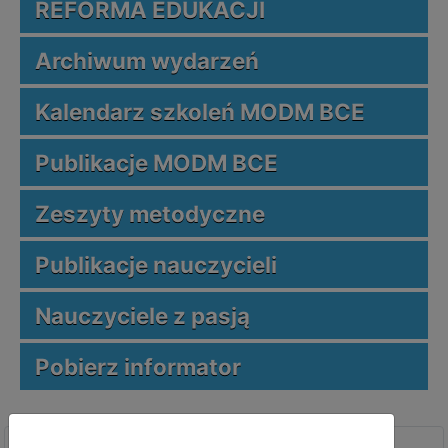
REFORMA EDUKACJI
Archiwum wydarzeń
Kalendarz szkoleń MODM BCE
Publikacje MODM BCE
Zeszyty metodyczne
Publikacje nauczycieli
Nauczyciele z pasją
Pobierz informator