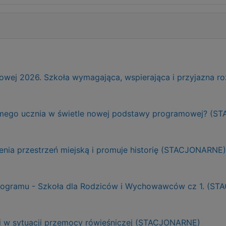
ej 2026. Szkoła wymagająca, wspierająca i przyjazna r
adomego ucznia w świetle nowej podstawy programowej? (
ienia przestrzeń miejską i promuje historię (STACJONARNE)
Programu - Szkoła dla Rodziców i Wychowawców cz 1. (S
ji w sytuacji przemocy rówieśniczej (STACJONARNE)