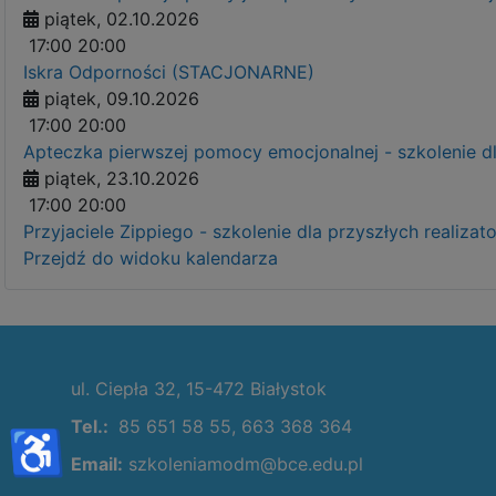
piątek, 02.10.2026
17:00
20:00
Iskra Odporności (STACJONARNE)
piątek, 09.10.2026
17:00
20:00
Apteczka pierwszej pomocy emocjonalnej - szkolenie 
piątek, 23.10.2026
17:00
20:00
Przyjaciele Zippiego - szkolenie dla przyszłych real
Przejdź do widoku kalendarza
ul. Ciepła 32, 15-472 Białystok
Tel.:
85 651 58 55, 663 368 364
♿
Email:
szkoleniamodm@bce.edu.pl