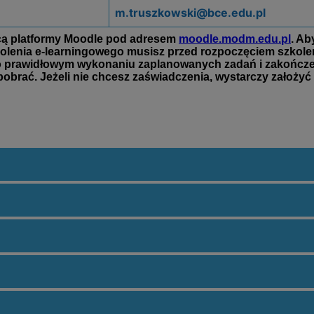
m.truszkowski@bce.edu.pl