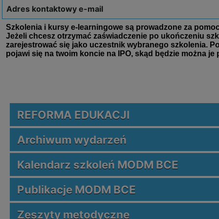
Adres kontaktowy e-mail
REFORMA EDUKACJI
Archiwum wydarzeń
Kalendarz szkoleń MODM BCE
Publikacje MODM BCE
Zeszyty metodyczne