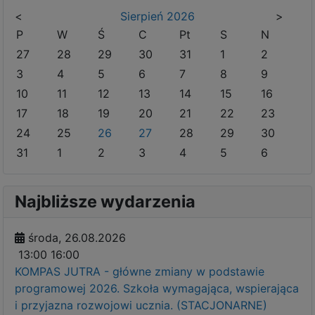
<
Sierpień
2026
>
P
W
Ś
C
Pt
S
N
27
28
29
30
31
1
2
3
4
5
6
7
8
9
10
11
12
13
14
15
16
17
18
19
20
21
22
23
24
25
26
27
28
29
30
31
1
2
3
4
5
6
Najbliższe wydarzenia
środa, 26.08.2026
13:00
16:00
KOMPAS JUTRA - główne zmiany w podstawie
programowej 2026. Szkoła wymagająca, wspierająca
i przyjazna rozwojowi ucznia. (STACJONARNE)