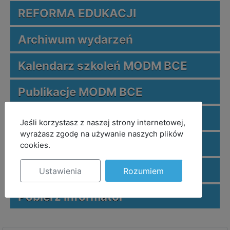
REFORMA EDUKACJI
Archiwum wydarzeń
Kalendarz szkoleń MODM BCE
Publikacje MODM BCE
Zeszyty metodyczne
MOD_JBCOOKIES_LANG_HEADER_DEFAULT
Jeśli korzystasz z naszej strony internetowej,
wyrażasz zgodę na używanie naszych plików
Publikacje nauczycieli
cookies.
Nauczyciele z pasją
Ustawienia
Rozumiem
Pobierz informator