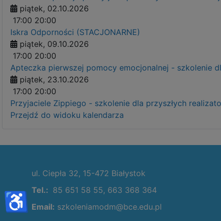
piątek, 02.10.2026
17:00
20:00
Iskra Odporności (STACJONARNE)
piątek, 09.10.2026
17:00
20:00
Apteczka pierwszej pomocy emocjonalnej - szkolenie 
piątek, 23.10.2026
17:00
20:00
Przyjaciele Zippiego - szkolenie dla przyszłych real
Przejdź do widoku kalendarza
ul. Ciepła 32, 15-472 Białystok
Tel.:
85 651 58 55, 663 368 364
♿
Email:
szkoleniamodm@bce.edu.pl