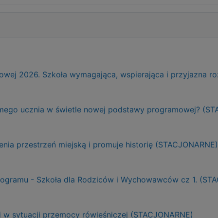
ej 2026. Szkoła wymagająca, wspierająca i przyjazna r
adomego ucznia w świetle nowej podstawy programowej? (
ienia przestrzeń miejską i promuje historię (STACJONARNE)
Programu - Szkoła dla Rodziców i Wychowawców cz 1. (S
ji w sytuacji przemocy rówieśniczej (STACJONARNE)