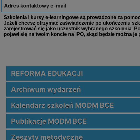
Adres kontaktowy e-mail
REFORMA EDUKACJI
Archiwum wydarzeń
Kalendarz szkoleń MODM BCE
Publikacje MODM BCE
Zeszyty metodyczne